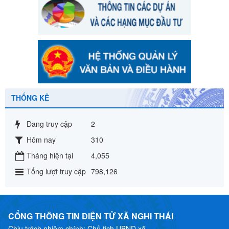
THỐNG KÊ
Đang truy cập
2
Hôm nay
310
Tháng hiện tại
4,055
Tổng lượt truy cập
798,126
CỔNG THÔNG TIN ĐIỆN TỬ XÃ NGHI THÁI
Chịu trách nhiệm chính: Chủ tịch UBND xã