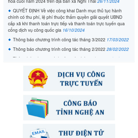
QUYẾT ĐỊNH Về việc công khai Danh mục thủ tục hành
chính có thu phí, lệ phí thuộc thẩm quyền giải quyết UBND
cấp xã khi thanh toán trực tiếp và thanh toán trực tuyến qua
cổng dịch vụ công quốc gia
16/10/2024
Thông báo chương trình công tác tháng 3/2022
17/03/2022
Thông báo chương trình công tác tháng 2/2022
28/02/2022
Thông báo chương trình công tác tháng 1/2022
28/02/2022
Lịch công tác Tuần 35
03/09/2024
QUYẾT ĐỊNH Về việc công khai Danh mục thủ tục hành
chính thực hiện theo cơ chế một cửa, cơ chế một cửa liên
thông thực hiện tại UBND xã Nghi Thái
11/03/2025
THÔNG BÁO V/v niêm yết công khai kết quả xét làng văn
hóa cuối năm 2024 trên địa bàn xã Nghi Thái
26/11/2024
QUYẾT ĐỊNH Về việc công khai Danh mục thủ tục hành
chính có thu phí, lệ phí thuộc thẩm quyền giải quyết UBND
cấp xã khi thanh toán trực tiếp và thanh toán trực tuyến qua
cổng dịch vụ công quốc gia
16/10/2024