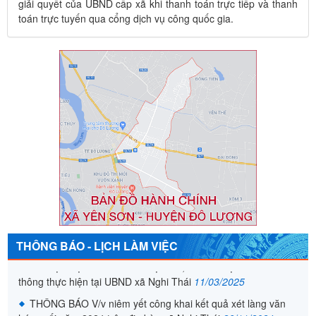
giải quyết của UBND cấp xã khi thanh toán trực tiếp và thanh
toán trực tuyến qua cổng dịch vụ công quốc gia.
QUYẾT ĐỊNH Về việc công khai Danh mục thủ tục hành
THÔNG BÁO - LỊCH LÀM VIỆC
chính thực hiện theo cơ chế một cửa, cơ chế một cửa liên
thông thực hiện tại UBND xã Nghi Thái
11/03/2025
THÔNG BÁO V/v niêm yết công khai kết quả xét làng văn
hóa cuối năm 2024 trên địa bàn xã Nghi Thái
26/11/2024