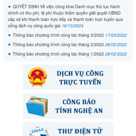
QUYẾT ĐỊNH Về việc công khai Danh mục thủ tục hành
chính có thu phí, lệ phí thuộc thẩm quyền giải quyết UBND
cấp xã khi thanh toán trực tiếp và thanh toán trực tuyến qua
cổng dịch vụ công quốc gia
16/10/2024
Thông báo chương trình công tác tháng 3/2022
17/03/2022
Thông báo chương trình công tác tháng 2/2022
28/02/2022
Thông báo chương trình công tác tháng 1/2022
28/02/2022
Lịch công tác Tuần 35
03/09/2024
QUYẾT ĐỊNH Về việc công khai Danh mục thủ tục hành
chính thực hiện theo cơ chế một cửa, cơ chế một cửa liên
thông thực hiện tại UBND xã Nghi Thái
11/03/2025
THÔNG BÁO V/v niêm yết công khai kết quả xét làng văn
hóa cuối năm 2024 trên địa bàn xã Nghi Thái
26/11/2024
QUYẾT ĐỊNH Về việc công khai Danh mục thủ tục hành
chính có thu phí, lệ phí thuộc thẩm quyền giải quyết UBND
cấp xã khi thanh toán trực tiếp và thanh toán trực tuyến qua
cổng dịch vụ công quốc gia
16/10/2024