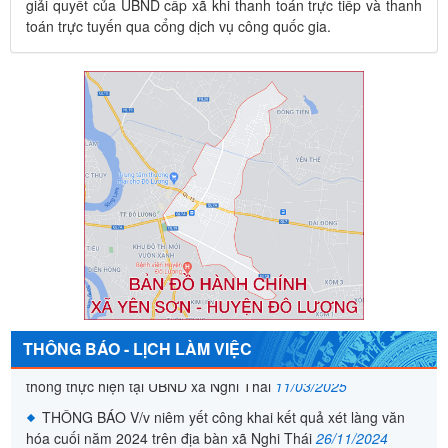
giải quyết của UBND cấp xã khi thanh toán trực tiếp và thanh
toán trực tuyến qua cổng dịch vụ công quốc gia.
QUYẾT ĐỊNH Về việc công khai Danh mục thủ tục hành
chính thực hiện theo cơ chế một cửa, cơ chế một cửa liên
THÔNG BÁO - LỊCH LÀM VIỆC
thông thực hiện tại UBND xã Nghi Thái
11/03/2025
THÔNG BÁO V/v niêm yết công khai kết quả xét làng văn
hóa cuối năm 2024 trên địa bàn xã Nghi Thái
26/11/2024