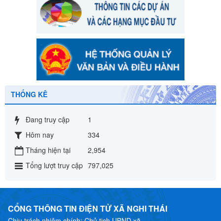
THỐNG KÊ
Đang truy cập
1
Hôm nay
334
Tháng hiện tại
2,954
Tổng lượt truy cập
797,025
CỔNG THÔNG TIN ĐIỆN TỬ XÃ NGHI THÁI
Chịu trách nhiệm chính: Chủ tịch UBND xã